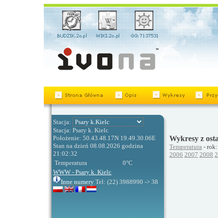
Stacja:
Stacja: Psary k. Kielc
Położenie: 50.43.48.17N 19.49.30.06E
Wykresy z ost
Stan na dzień 08.08.2026 godzina
Temperatura
- rok:
21:02:32
2006
2007
2008
2
Temperatura
0
°C
WWW - Psary k. Kielc
Inne numery
Tel: (22) 3988990 -> 38