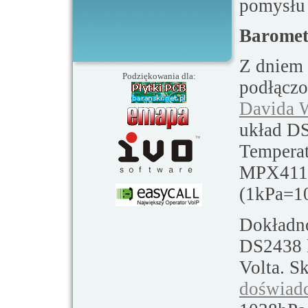
pomysłu n
Baromet
Z dniem 
Podziękowania dla:
podłączo
Davida W
układ DS
Temperat
MPX4115
(1kPa=1
Dokładno
DS2438 k
Volta. Sk
doświad