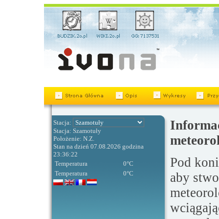
Informac
Stacja:
Stacja: Szamotuły
meteorol
Położenie: N.Z.
Stan na dzień 07.08.2026 godzina
23:36:22
Pod koni
Temperatura
0
°C
Temperatura
0
°C
aby stwo
meteorol
wciągają