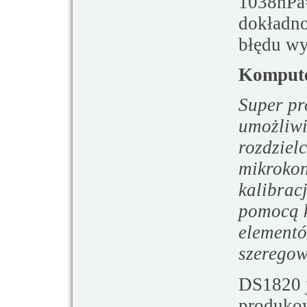
1038hPa=
dokładno
błędu wy
Kompute
Super pr
umożliwi
rozdziel
mikrokon
kalibrac
pomocą k
elementó
szeregow
DS1820 j
produko