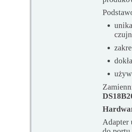
Podstaw
unik
czujn
zakre
dokł
używa
Zamienn
DS18B2
Hardwar
Adapter 
do portu