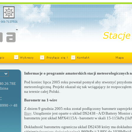
Informacje o programie amatorskich stacji meteorologicznych na
Pod koniec lipca 2005 roku powstał pomysł aby stworzyć przydom
.40.26.78E
meteorologiczną. Projekt okazał się tak wciągający że rozpocząłe
dzina
na terenie całej Polski.
C
Barometr na 1-wire
88990 -> 48
Z dniem 9 grudnia 2005 roku został podłączony barometr zaproje
Bray
. Urządzenie jest oparte o układ DS2438 - A/D Battery Monior
barometru jest układ MPX4115A - barometr w skali 15-115kPa (1k
Dokładność barometru ogranicza układ DS2438 który ma dokładnoś
ciśnienia (
pomiary doświadczalne
), 960hPa = 3,88V do 1038hPa=4,