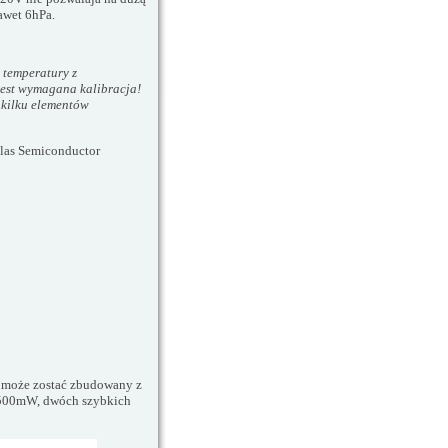
awet 6hPa.
 temperatury z
 jest wymagana kalibracja!
 kilku elementów
las Semiconductor
 może zostać zbudowany z
 500mW, dwóch szybkich