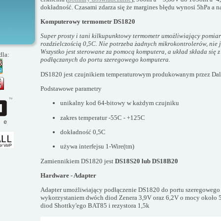
dokładność. Czasami zdarza się że margines błędu wynosi 5hPa a n
Komputerowy termometr DS1820
Super prosty i tani kilkupunktowy termometr umożliwiający pomiar
rozdzielczością 0,5C. Nie potrzeba żadnych mikrokontrolerów, nie
Wszystko jest sterowane za pomocą komputera, a układ składa się z
dla:
podłączanych do portu szeregowego komputera.
DS1820 jest czujnikiem temperaturowym produkowanym przez Dal
Podstawowe parametry
unikalny kod 64-bitowy w każdym czujniku
zakres temperatur -55C - +125C
dokładność 0,5C
używa interfejsu 1-Wire(tm)
Zamiennikiem DS1820 jest
DS18S20 lub DS18B20
Hardware - Adapter
Adapter umożliwiający podłączenie DS1820 do portu szeregowego
wykorzystaniem dwóch diod Zenera 3,9V oraz 6,2V o mocy około
diod Shottky'ego BAT85 i rezystora 1,5k