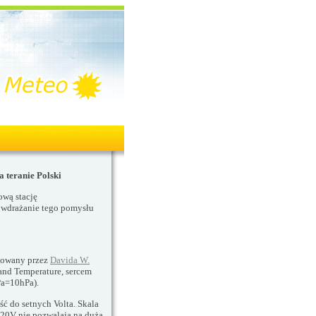
 teranie Polski
ową stację
m wdrażanie tego pomysłu
ktowany przez
Davida W.
 and Temperature, sercem
Pa=10hPa).
ć do setnych Volta. Skala
20V nie pozwalaja na dużą